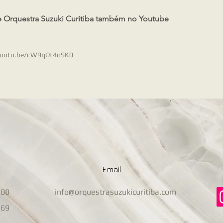
 Orquestra Suzuki Curitiba também no Youtube
/youtu.be/cW9qQt4oSK0
Email
108
info@orquestrasuzukicuritiba.com
569