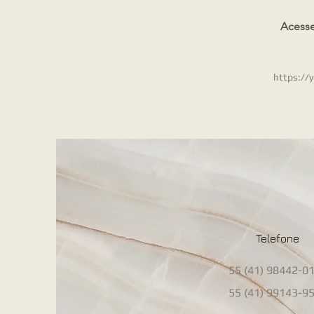
Acesse
https:/
Telefone
55 (41) 98442-0
55 (41) 99143-9