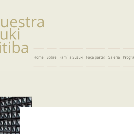
questra
uki
itiba
Home
Sobre
Família Suzuki
Faça parte!
Galeria
Progr