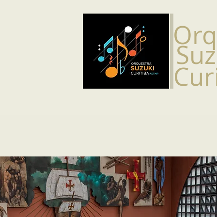
​Or
Suz
Cur