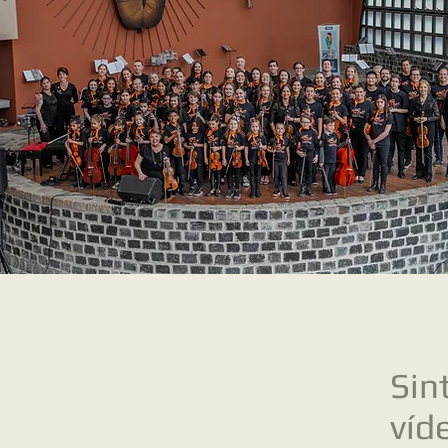
Sin
víd